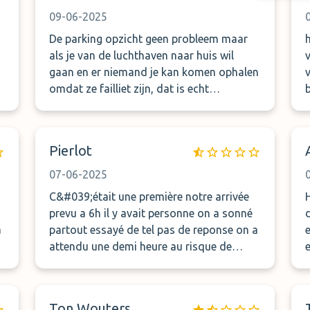
09-06-2025
De parking opzicht geen probleem maar
als je van de luchthaven naar huis wil
v
gaan en er niemand je kan komen ophalen
vi
omdat ze failliet zijn, dat is echt
schrikken.een Waals talige vrouw heeft
ons uitgelegd dat we een taxi moesten
pakken en een bonnetje vragen zodat we
Pierlot
de kosten wel zouden terugkrijgen. Van
een failliet bedrijf, denk het niet. Gelukkig
07-06-2025
stond onze auto er nog
C&#039;était une première notre arrivée
H
prevu a 6h il y avait personne on a sonné
partout essayé de tel pas de reponse on a
attendu une demi heure au risque de
manqué l&#039;avion nous somme parti
Le seule dommage c&#039;est
d&#039;avoir payé davantage vous
Ton Wouters