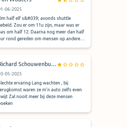
Het parkeerpersoneel rende weg. Er was
niemand en onze auto&#039;s stonden er
01-06-2025
iet veilig bij.
Om half elf s&#039; avonds shuttle
gebeld. Zou er om 11u zijn, maar was er
pas om half 12. Daarna nog meer dan half
uur rond gereden om mensen op andere
arkings af te zetten. Chauffeur had raam
open en sloot het ondanks mijn verzoek
slechts half, waardoor ik de hele rit op de
Richard Schouwenburg
tocht zat. Kortom een hele slechte
ervaring.
03-05-2025
lechte ervaring Lang wachten , bij
terugkomst waren ze m’n auto zelfs even
Zal nooit meer bij deze mensen
boeken