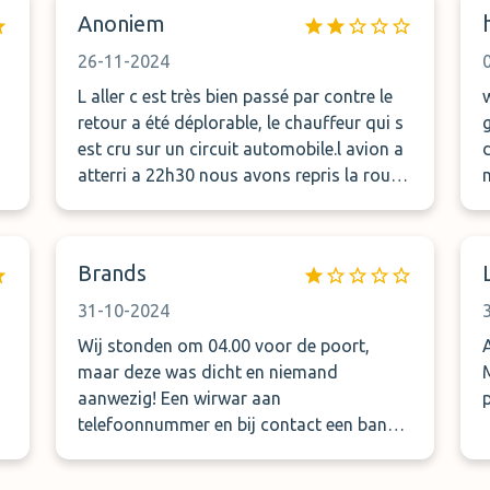
deze parking!
Anoniem
26-11-2024
L aller c est très bien passé par contre le
retour a été déplorable, le chauffeur qui s
est cru sur un circuit automobile.l avion a
atterri a 22h30 nous avons repris la route
a minuit .celui ci a discuté avec des
collègues pendant 1/2 heure, ensuite a
oublié de pointer le ticket,il est reparti en
Brands
marche arrière sur une route a sens
unique .
31-10-2024
Wij stonden om 04.00 voor de poort,
Alles 
maar deze was dicht en niemand
aanwezig! Een wirwar aan
p
telefoonnummer en bij contact een bandje
met opties! Tot 04.15 uur gewacht en toen
maar weg gegaan ivm halen van vlucht!