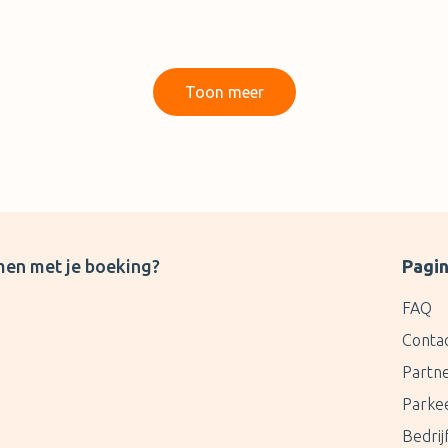
Kortom geen aanrader! weggegooid geld!
Toon meer
men met je boeking?
Pagin
FAQ
Conta
Partn
Parke
Bedri