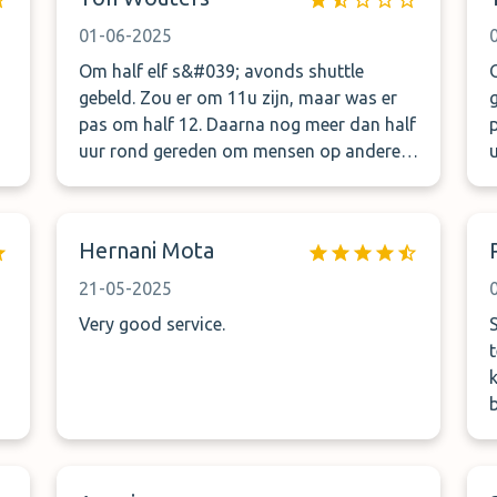
pouvez nous contacter pour la
n
satisfaction mes pour la prestation aucun
01-06-2025
moyen de communication
n
Om half elf s&#039; avonds shuttle
gebeld. Zou er om 11u zijn, maar was er
pas om half 12. Daarna nog meer dan half
uur rond gereden om mensen op andere
parkings af te zetten. Chauffeur had raam
p
open en sloot het ondanks mijn verzoek
slechts half, waardoor ik de hele rit op de
Hernani Mota
tocht zat. Kortom een hele slechte
ervaring.
21-05-2025
Very good service.
S
kwijt 