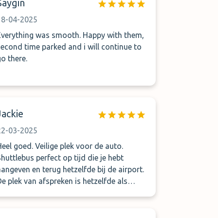
Saygin
18-04-2025
Everything was smooth. Happy with them,
second time parked and i will continue to
go there.
Jackie
22-03-2025
Heel goed. Veilige plek voor de auto.
Shuttlebus perfect op tijd die je hebt
aangeven en terug hetzelfde bij de airport.
De plek van afspreken is hetzelfde als
waar je afgezet werd. Heel erg vriendelijk
de chauffeur. Een aanrader. Tot de
volgende keer. Jackie