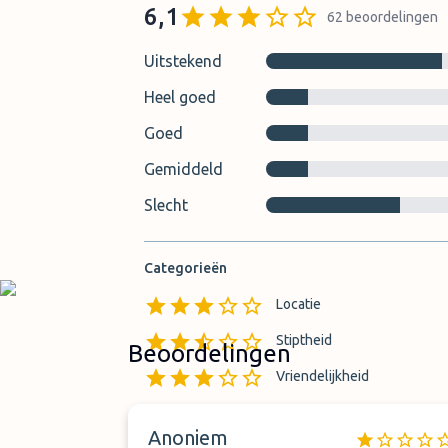
6,1
62
beoordelingen
Uitstekend
Heel goed
Goed
Gemiddeld
Slecht
Categorieën
Locatie
Stiptheid
Beoordelingen
Vriendelijkheid
Anoniem