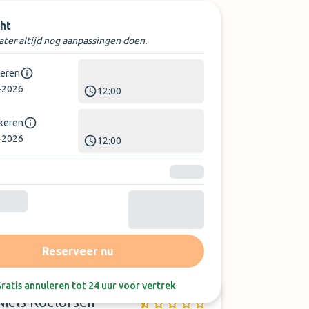
ht
later altijd nog aanpassingen doen.
keren
-2026
12:00
rkeren
-2026
12:00
Sorteer op:
Laatste beoordeling
Reserveer nu
ratis annuleren tot 24 uur voor vertrek
Niels Roelofsen