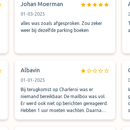
Johan Moerman
attendre vu notre retard. ( du coup on
vous stresse et vous avez à peine le temps
01-03-2025
de parquer votre voiture) Au retour le
alles was zoals afgesproken. Zou zeker
personnel gentil, mais en retard de 30
weer bij dezelfde parking boeken
minutes pour nous et pour d autres de 2h.
Un rassemblement important les
attendait, ́nous ne savions pas si nous
pourrions monter dans la camionnette ( à
savoir que leur parking est à 20 minutes
de l aéroport. Je ne recommande pas du
Albavin
tout. Jamais plus
01-01-2025
Bij terugkomst op Charleroi was er
niemand bereikbaar. De mailbox was vol.
Er werd ook niet op berichten gereageerd.
Hebben 1 uur moeten wachten. Daarna
deden ze nog moeilijk omdat ze onze
reservering niet terug vonden. Nooit meer