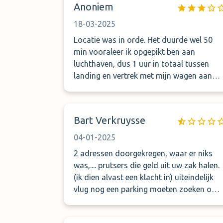
Anoniem
stonden te wachten op de parking van de
luchthaven. Uiteindelijk bijna 45 min
18-03-2025
moeten wachten, vind ik te lang. Moet
Locatie was in orde. Het duurde wel 50
zeggen dat onze vlucht 15min vertraging
min vooraleer ik opgepikt ben aan
had. Ander en beter zou ik zeggen
luchthaven, dus 1 uur in totaal tussen
landing en vertrek met mijn wagen aan
parking.
Bart Verkruysse
04-01-2025
2 adressen doorgekregen, waar er niks
was,.... prutsers die geld uit uw zak halen.
(ik dien alvast een klacht in) uiteindelijk
vlug nog een parking moeten zoeken om
op tijd te zijn voor de vlucht. Nooit meer
met deze firma !!!