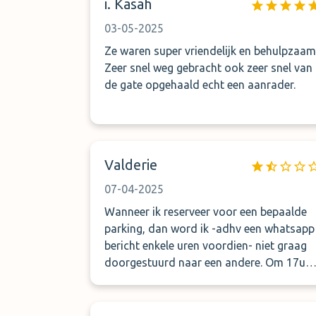
i. Kasah
03-05-2025
Ze waren super vriendelijk en behulpzaam
Zeer snel weg gebracht ook zeer snel van
de gate opgehaald echt een aanrader.
Valderie
07-04-2025
Wanneer ik reserveer voor een bepaalde
parking, dan word ik -adhv een whatsapp
bericht enkele uren voordien- niet graag
doorgestuurd naar een andere. Om 17u05
gebeld dat we geland waren, 15min later
zou er iemand komen 17u30 opnieuw
gebeld, toen vielen ze uit de lucht dat we