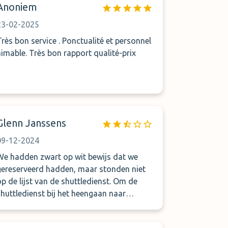
Anoniem
23-02-2025
Très bon service . Ponctualité et personnel
aimable. Très bon rapport qualité-prix
Glenn Janssens
09-12-2024
We hadden zwart op wit bewijs dat we
gereserveerd hadden, maar stonden niet
op de lijst van de shuttledienst. Om de
shuttledienst bij het heengaan naar
luchthaven te contacteren hebben we 6
keer moeten bellen. Bij het afhalen hebben