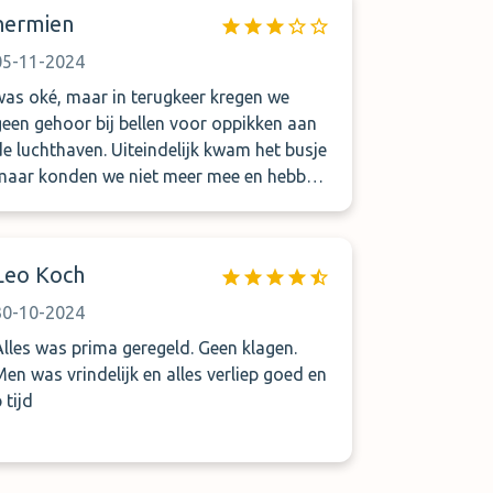
we bijna 40 minuten moeten wachten in
hermien
de koude met een kind van 5. We hadden
dit zelfs expliciet vermeld bij de boeking
05-11-2024
dat er een kindje van 5 jaar bij was.
was oké, maar in terugkeer kregen we
geen gehoor bij bellen voor oppikken aan
de luchthaven. Uiteindelijk kwam het busje
maar konden we niet meer mee en hebben
we meer dan een uur gewacht om naar de
parking vervoerd te kunnen worden.
Leo Koch
30-10-2024
was prima geregeld. Geen klagen.
Men was vrindelijk en alles verliep goed en
 tijd