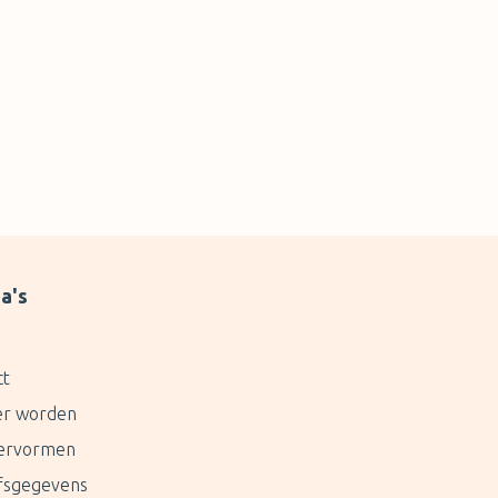
a's
ct
er worden
ervormen
jfsgegevens