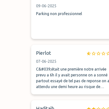
09-06-2025
Parking non professionnel
Pierlot
07-06-2025
C&#039;était une première notre arrivée
prevu a 6h il y avait personne on a sonné
partout essayé de tel pas de reponse on a
attendu une demi heure au risque de
manqué l&#039;avion nous somme parti
Le seule dommage c&#039;est
d&#039;avoir payé davantage vous
Hadjtaib