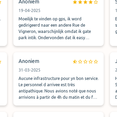
Anoniem
19-04-2025
.
Moeilijk te vinden op gps, ik word
gedirigeerd naar een andere Rue de
Vigneron, waarschijnlijk omdat ik gate
park intik. Ondervonden dat ik easy
parking moet opzoeken, dan lukt het wel.
Afstand luchthaven valt goed mee.
Anoniem
31-03-2025
Aucune infrastructure pour yn bon service.
Le personnel d arrivee est très
antipathique. Nous avions noté que nous
arrivions à partir de 4h du matin et du fait
qu il n y a pas un guichet sur place et que
les navettes ne sont pas régulières mais
ponctuelles la personne a du nous