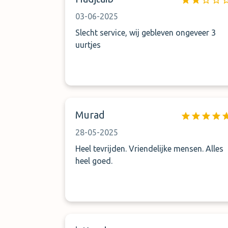
pouvez nous contacter pour la
satisfaction mes pour la prestation aucu
03-06-2025
moyen de communication
Slecht service, wij gebleven ongeveer 3
uurtjes
Murad
28-05-2025
Heel tevrijden. Vriendelijke mensen. Alles
heel goed.