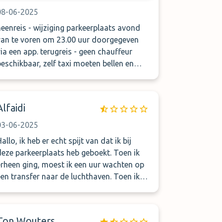
08-06-2025
heenreis - wijziging parkeerplaats avond
an te voren om 23.00 uur doorgegeven
a een app. terugreis - geen chauffeur
beschikbaar, zelf taxi moeten bellen en
betalen om naar de parkeerplaats te
komen.
Alfaidi
03-06-2025
allo, ik heb er echt spijt van dat ik bij
deze parkeerplaats heb geboekt. Toen ik
erheen ging, moest ik een uur wachten op
een transfer naar de luchthaven. Toen ik
terugkwam, vond ik niemand die me naar
de parkeerplaats kon brengen. Ik nam een ​​
taxi met anderen en we betaalden elk € 20.
Ton Wouters