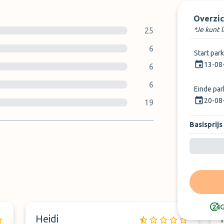
Overzic
*Je kunt 
25
6
Start par
13-08
6
6
Einde pa
20-08
19
Basisprijs
G
Heidi