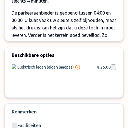
slechts 4 minuten.
De parkeeraanbieder is geopend tussen 04:00 en
00:00. U kunt vaak uw sleutels zelf bijhouden, maar
als het druk is kan het zijn dat u deze toch in moet
leveren. Verder is het terrein goed beveiligd. Zo
wordt het terrein in de gaten gehouden door 24
uurs camerabewaking, een volledige omheining en
Beschikbare opties
afsluitende slagboom en beveiliger.
Elektrisch laden (eigen laadpas)
€ 25,00
Daarnaast is het terrein verlicht in de donkere
avonduren en is er een wachtruimte met toilet
beschikbaar bij SpliCar Park & Fly Charleroi. Zo
kunt u veilig en droog wachten in slechte
weersomstandigheden.
Kenmerken
Belangrijk:
Faciliteiten