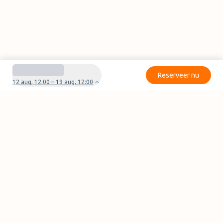
Reserveer nu
12 aug, 12:00 – 19 aug, 12:00
Heb je vragen of problemen met je boeking?
Neem contact met ons op