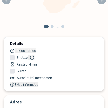
Previous slide
Next
…
Details
04:00 - 00:00
Shuttle
Reistijd: 4 min.
Buiten
Autosleutel meenemen
Extra informatie
Adres