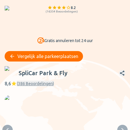
8.2
(
16354
Beoordelingen
)
Gratis annuleren tot 24 uur
Vergelijk alle parkeerplaatsen
SpliCar Park & Fly
SpliCar Park & Fly
8,6
(
386
Beoordelingen
)