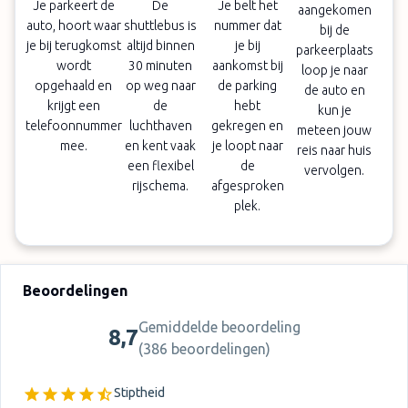
Je parkeert de
De
Je belt het
aangekomen
auto, hoort waar
shuttlebus is
nummer dat
bij de
je bij terugkomst
altijd binnen
je bij
parkeerplaats
wordt
30 minuten
aankomst bij
loop je naar
opgehaald en
op weg naar
de parking
de auto en
krijgt een
de
hebt
kun je
telefoonnummer
luchthaven
gekregen en
meteen jouw
mee.
en kent vaak
je loopt naar
reis naar huis
een flexibel
de
vervolgen.
rijschema.
afgesproken
plek.
Beoordelingen
Gemiddelde beoordeling
8,7
(
386 beoordelingen
)
Stiptheid